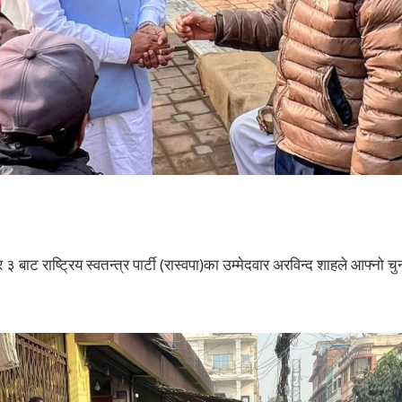
म्बर ३ बाट राष्ट्रिय स्वतन्त्र पार्टी (रास्वपा)का उम्मेदवार अरविन्द शाहले आफ्नो