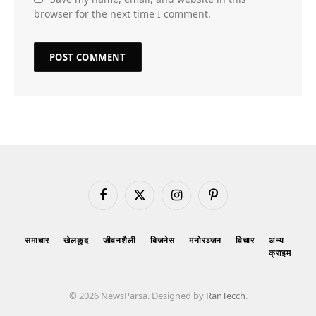
browser for the next time I comment.
Facebook
X
Instagram
Pinterest
(Twitter)
समाचार
खेलकुद
जीवनशैली
बिजनेस
मनोरञ्जन
विचार
अन्य
क्राइम
© 2026 NewsParsa. Designed by
RanTecch
.