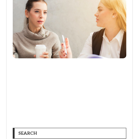
Lorem ipsum dolor sit amet adipiscing aenean
quam commodo ligula eget dolor eget natoque
elit duis eget penatibus sociis et magnis dis
parturient dis montes quam magnis felis.
SEARCH