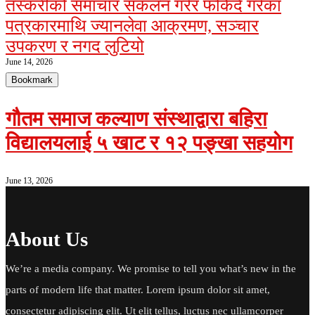
तस्करीको समाचार संकलन गरेर फर्किँदै गरेका
पत्रकारमाथि ज्यानलेवा आक्रमण, सञ्चार
उपकरण र नगद लुटियो
June 14, 2026
Bookmark
गौतम समाज कल्याण संस्थाद्वारा बहिरा
विद्यालयलाई ५ खाट र १२ पङ्खा सहयोग
June 13, 2026
About Us
We’re a media company. We promise to tell you what’s new in the
parts of modern life that matter. Lorem ipsum dolor sit amet,
consectetur adipiscing elit. Ut elit tellus, luctus nec ullamcorper